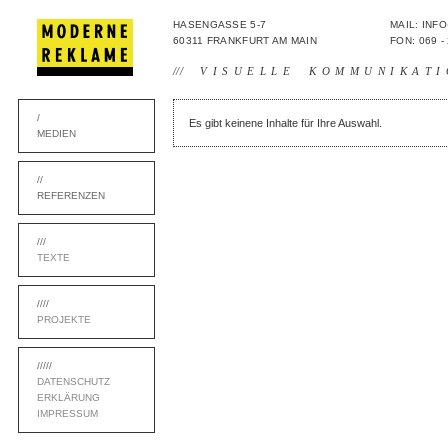
HASENGASSE 5-7
MAIL: IN
60311 FRANKFURT AM MAIN
FON: 069 -
///
VISUELLE KOMMUNIKATI
/
Es gibt keinene Inhalte für Ihre Auswahl.
MEDIEN
//
REFERENZEN
///
TEXTE
////
PROJEKTE
/////
DATENSCHUTZ
ERKLÄRUNG
IMPRESSUM