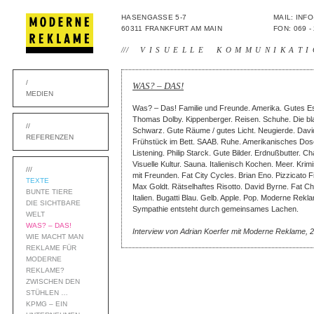
HASENGASSE 5-7
MAIL: IN
60311 FRANKFURT AM MAIN
FON: 069 -
///
VISUELLE KOMMUNIKATI
/
WAS? – DAS!
MEDIEN
Was? – Das! Familie und Freunde. Amerika. Gutes Es
Thomas Dolby. Kippenberger. Reisen. Schuhe. Die bl
//
Schwarz. Gute Räume / gutes Licht. Neugierde. Davi
REFERENZEN
Frühstück im Bett. SAAB. Ruhe. Amerikanisches Dose
Listening. Philip Starck. Gute Bilder. Erdnußbutter. 
Visuelle Kultur. Sauna. Italienisch Kochen. Meer. Krim
///
mit Freunden. Fat City Cycles. Brian Eno. Pizzicato 
TEXTE
Max Goldt. Rätselhaftes Risotto. David Byrne. Fat C
BUNTE TIERE
Italien. Bugatti Blau. Gelb. Apple. Pop. Moderne Rekl
DIE SICHTBARE
Sympathie entsteht durch gemeinsames Lachen.
WELT
WAS? – DAS!
Interview von Adrian Koerfer mit Moderne Reklame, 
WIE MACHT MAN
REKLAME FÜR
MODERNE
REKLAME?
ZWISCHEN DEN
STÜHLEN …
KPMG – EIN