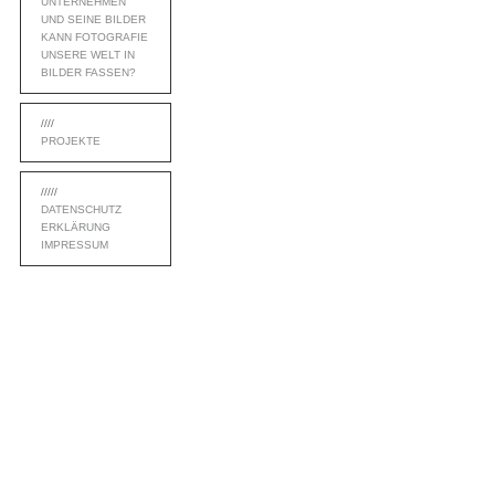
UNTERNEHMEN
UND SEINE BILDER
KANN FOTOGRAFIE
UNSERE WELT IN
BILDER FASSEN?
////
PROJEKTE
/////
DATENSCHUTZ
ERKLÄRUNG
IMPRESSUM