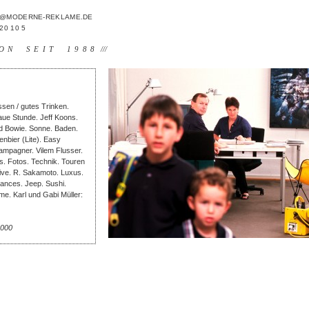
FO@MODERNE-REKLAME.DE
 20 10 5
ON SEIT 1988
///
sen / gutes Trinken.
aue Stunde. Jeff Koons.
d Bowie. Sonne. Baden.
nbier (Lite). Easy
Champagner. Vilem Flusser.
is. Fotos. Technik. Touren
Five. R. Sakamoto. Luxus.
hances. Jeep. Sushi.
ame. Karl und Gabi Müller:
2000