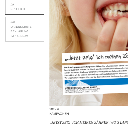
////
PROJEKTE
/////
DATENSCHUTZ
ERKLÄRUNG
IMPRESSUM
2012 //
KAMPAGNEN
„JETZT ZEIG‘ ICH MEINEN ZÄHNEN, WO’S LA