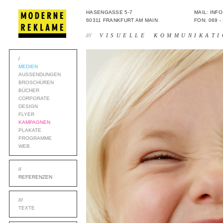
HASENGASSE 5-7
MAIL: IN
60311 FRANKFURT AM MAIN
FON: 069 -
///
VISUELLE KOMMUNIKATI
/
MEDIEN
AUSSENDUNGEN
BROSCHÜREN
BÜCHER
CORPORATE
DESIGN
FLYER
KAMPAGNEN
PLAKATE
PROGRAMME
WEB
//
REFERENZEN
///
TEXTE