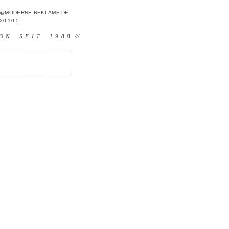
FO@MODERNE-REKLAME.DE
 20 10 5
ON SEIT 1988
///