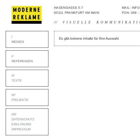
HASENGASSE 5-7
MAIL: IN
60311 FRANKFURT AM MAIN
FON: 069 -
///
VISUELLE KOMMUNIKATI
/
Es gibt keinene Inhalte für Ihre Auswahl.
MEDIEN
//
REFERENZEN
///
TEXTE
////
PROJEKTE
/////
DATENSCHUTZ
ERKLÄRUNG
IMPRESSUM