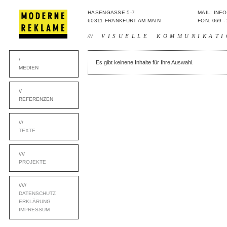
HASENGASSE 5-7
MAIL: IN
60311 FRANKFURT AM MAIN
FON: 069 -
///
VISUELLE KOMMUNIKATI
/
Es gibt keinene Inhalte für Ihre Auswahl.
MEDIEN
//
REFERENZEN
///
TEXTE
////
PROJEKTE
/////
DATENSCHUTZ
ERKLÄRUNG
IMPRESSUM