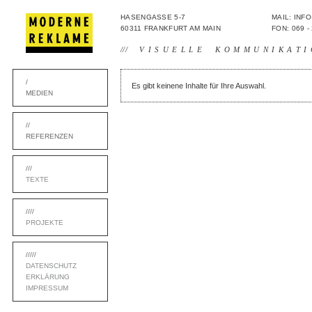
HASENGASSE 5-7
MAIL: IN
60311 FRANKFURT AM MAIN
FON: 069 -
///
VISUELLE KOMMUNIKATI
/
Es gibt keinene Inhalte für Ihre Auswahl.
MEDIEN
//
REFERENZEN
///
TEXTE
////
PROJEKTE
/////
DATENSCHUTZ
ERKLÄRUNG
IMPRESSUM