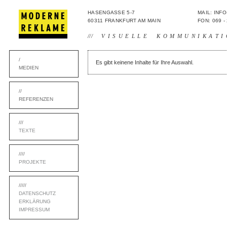
HASENGASSE 5-7
MAIL: IN
60311 FRANKFURT AM MAIN
FON: 069 -
///
VISUELLE KOMMUNIKATI
/
Es gibt keinene Inhalte für Ihre Auswahl.
MEDIEN
//
REFERENZEN
///
TEXTE
////
PROJEKTE
/////
DATENSCHUTZ
ERKLÄRUNG
IMPRESSUM