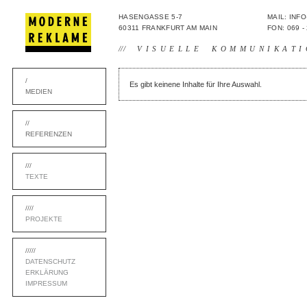
HASENGASSE 5-7
MAIL: IN
60311 FRANKFURT AM MAIN
FON: 069 -
///
VISUELLE KOMMUNIKATI
/
Es gibt keinene Inhalte für Ihre Auswahl.
MEDIEN
//
REFERENZEN
///
TEXTE
////
PROJEKTE
/////
DATENSCHUTZ
ERKLÄRUNG
IMPRESSUM