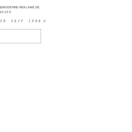
FO@MODERNE-REKLAME.DE
 20 10 5
ON SEIT 1988
///