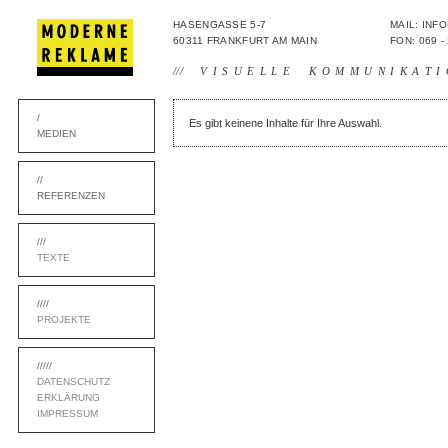
HASENGASSE 5-7
MAIL: IN
60311 FRANKFURT AM MAIN
FON: 069 -
///
VISUELLE KOMMUNIKATI
/
Es gibt keinene Inhalte für Ihre Auswahl.
MEDIEN
//
REFERENZEN
///
TEXTE
////
PROJEKTE
/////
DATENSCHUTZ
ERKLÄRUNG
IMPRESSUM