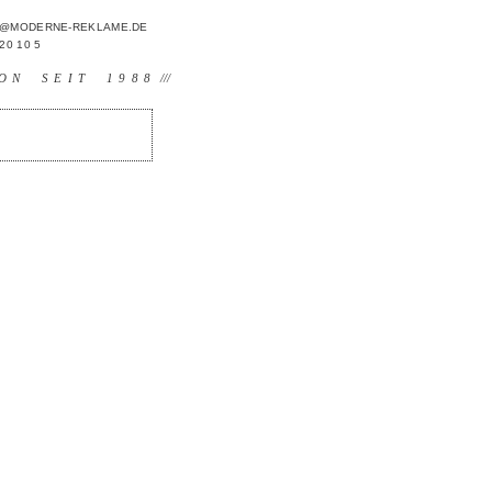
FO@MODERNE-REKLAME.DE
 20 10 5
ON SEIT 1988
///