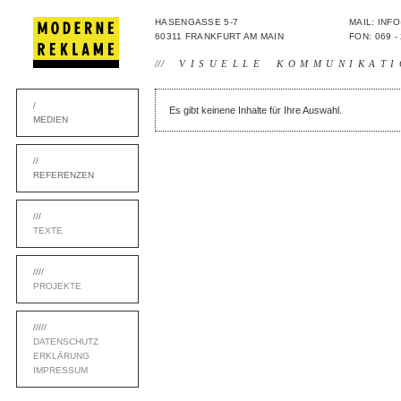
HASENGASSE 5-7
MAIL: IN
60311 FRANKFURT AM MAIN
FON: 069 -
///
VISUELLE KOMMUNIKATI
/
Es gibt keinene Inhalte für Ihre Auswahl.
MEDIEN
//
REFERENZEN
///
TEXTE
////
PROJEKTE
/////
DATENSCHUTZ
ERKLÄRUNG
IMPRESSUM