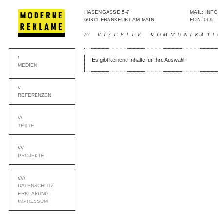
HASENGASSE 5-7
MAIL: IN
60311 FRANKFURT AM MAIN
FON: 069 -
///
VISUELLE KOMMUNIKATI
/
Es gibt keinene Inhalte für Ihre Auswahl.
MEDIEN
//
REFERENZEN
///
TEXTE
////
PROJEKTE
/////
DATENSCHUTZ
ERKLÄRUNG
IMPRESSUM