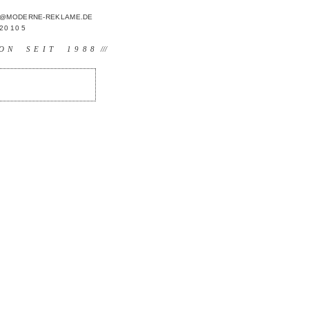
FO@MODERNE-REKLAME.DE
 20 10 5
ON SEIT 1988
///