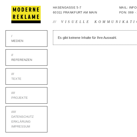
HASENGASSE 5-7
MAIL: IN
60311 FRANKFURT AM MAIN
FON: 069 -
///
VISUELLE KOMMUNIKATI
/
Es gibt keinene Inhalte für Ihre Auswahl.
MEDIEN
//
REFERENZEN
///
TEXTE
////
PROJEKTE
/////
DATENSCHUTZ
ERKLÄRUNG
IMPRESSUM