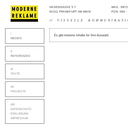
HASENGASSE 5-7
MAIL: IN
60311 FRANKFURT AM MAIN
FON: 069 -
///
VISUELLE KOMMUNIKATI
/
Es gibt keinene Inhalte für Ihre Auswahl.
MEDIEN
//
REFERENZEN
///
TEXTE
////
PROJEKTE
/////
DATENSCHUTZ
ERKLÄRUNG
IMPRESSUM