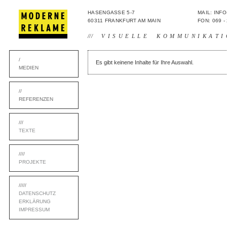
HASENGASSE 5-7
MAIL: IN
60311 FRANKFURT AM MAIN
FON: 069 -
///
VISUELLE KOMMUNIKATI
/
Es gibt keinene Inhalte für Ihre Auswahl.
MEDIEN
//
REFERENZEN
///
TEXTE
////
PROJEKTE
/////
DATENSCHUTZ
ERKLÄRUNG
IMPRESSUM