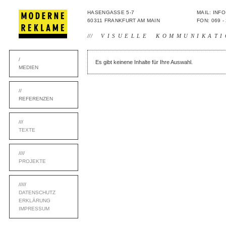
HASENGASSE 5-7
MAIL: IN
60311 FRANKFURT AM MAIN
FON: 069 -
///
VISUELLE KOMMUNIKATI
/
Es gibt keinene Inhalte für Ihre Auswahl.
MEDIEN
//
REFERENZEN
///
TEXTE
////
PROJEKTE
/////
DATENSCHUTZ
ERKLÄRUNG
IMPRESSUM