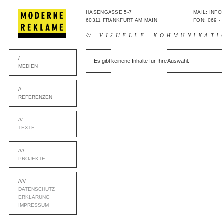
HASENGASSE 5-7
MAIL: IN
60311 FRANKFURT AM MAIN
FON: 069 -
///
VISUELLE KOMMUNIKATI
/
Es gibt keinene Inhalte für Ihre Auswahl.
MEDIEN
//
REFERENZEN
///
TEXTE
////
PROJEKTE
/////
DATENSCHUTZ
ERKLÄRUNG
IMPRESSUM