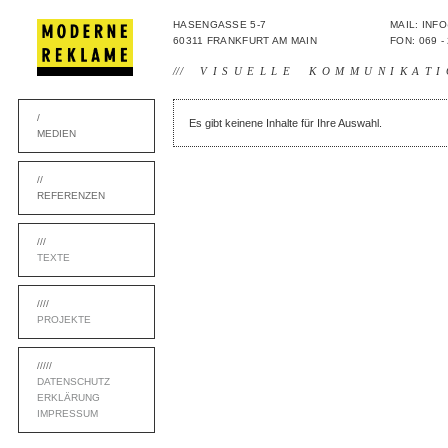
HASENGASSE 5-7
MAIL: IN
60311 FRANKFURT AM MAIN
FON: 069 -
///
VISUELLE KOMMUNIKATI
/
Es gibt keinene Inhalte für Ihre Auswahl.
MEDIEN
//
REFERENZEN
///
TEXTE
////
PROJEKTE
/////
DATENSCHUTZ
ERKLÄRUNG
IMPRESSUM