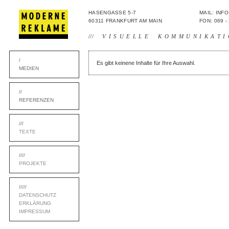
HASENGASSE 5-7
MAIL: IN
60311 FRANKFURT AM MAIN
FON: 069 -
///
VISUELLE KOMMUNIKATI
/
Es gibt keinene Inhalte für Ihre Auswahl.
MEDIEN
//
REFERENZEN
///
TEXTE
////
PROJEKTE
/////
DATENSCHUTZ
ERKLÄRUNG
IMPRESSUM