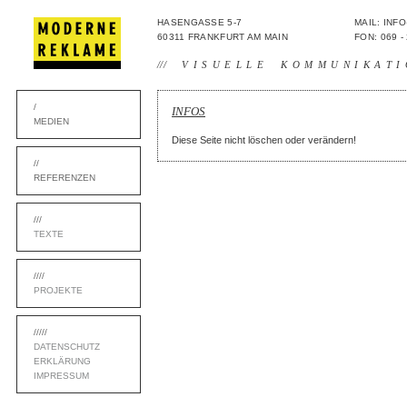
HASENGASSE 5-7
MAIL: IN
60311 FRANKFURT AM MAIN
FON: 069 -
///
VISUELLE KOMMUNIKATI
/
INFOS
MEDIEN
Diese Seite nicht löschen oder verändern!
//
REFERENZEN
///
TEXTE
////
PROJEKTE
/////
DATENSCHUTZ
ERKLÄRUNG
IMPRESSUM